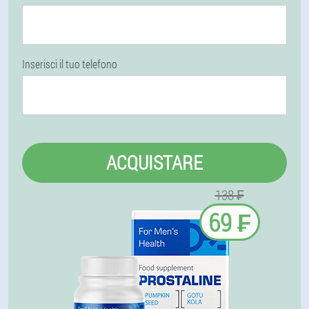
Inserisci il tuo telefono
ACQUISTARE
138 ₣
69 ₣