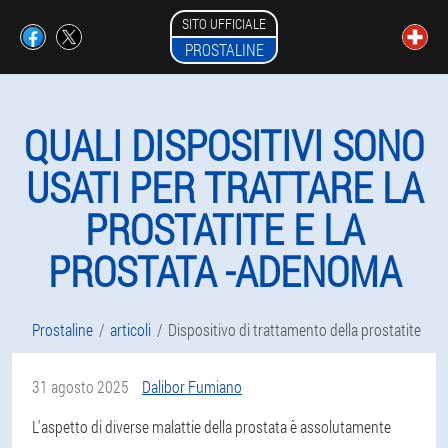
SITO UFFICIALE
PROSTALINE
QUALI DISPOSITIVI SONO
USATI PER TRATTARE LA
PROSTATITE E LA
PROSTATA -ADENOMA
Prostaline
articoli
Dispositivo di trattamento della prostatite
31 agosto 2025
Dalibor Fumiano
L'aspetto di diverse malattie della prostata è assolutamente